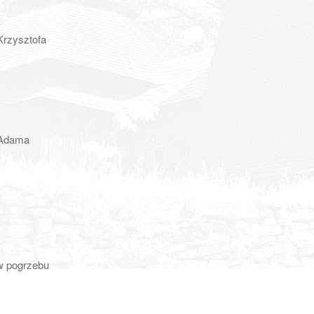
Krzysztofa
. Adama
ów pogrzebu