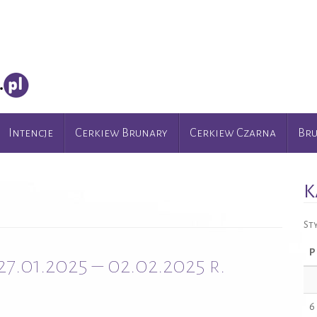
Intencje
Cerkiew Brunary
Cerkiew Czarna
Br
K
St
P
7.01.2025 – 02.02.2025 r.
6