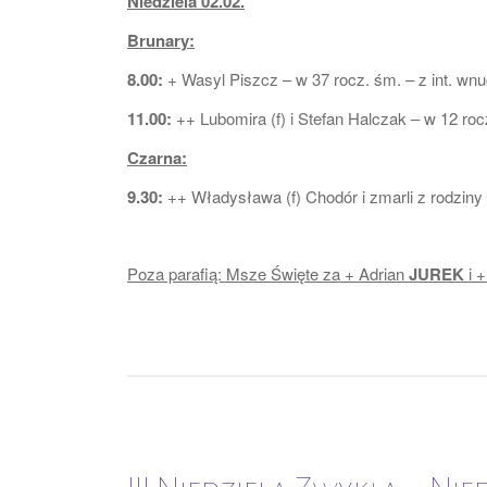
Niedziela 02.02.
Brunary:
8.00:
+ Wasyl Piszcz – w 37 rocz. śm. – z int. wn
11.00:
++ Lubomira (f) i Stefan Halczak – w 12 roc
Czarna:
9.30:
++ Władysława (f) Chodór i zmarli z rodziny
Poza parafią: Msze Święte za + Adrian
JUREK
i 