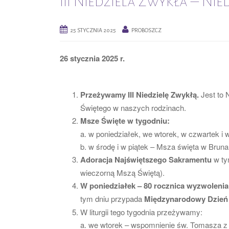
III Niedziela Zwykła – Ni
25 STYCZNIA 2025
PROBOSZCZ
26 stycznia 2025 r.
Przeżywamy III Niedzielę Zwykłą.
Jest to
Świętego w naszych rodzinach.
Msze Święte w tygodniu:
a. w poniedziałek, we wtorek, w czwartek i 
b. w środę i w piątek – Msza święta w Bruna
Adoracja Najświętszego Sakramentu
w ty
wieczorną Mszą Świętą).
W poniedziałek – 80 rocznica wyzwoleni
tym dniu przypada
Międzynarodowy Dzień 
W liturgii tego tygodnia przeżywamy:
a. we wtorek – wspomnienie św. Tomasza z 