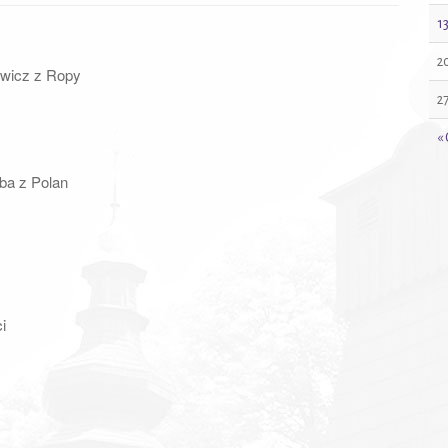
1
2
sowicz z Ropy
2
«
ęba z Polan
i