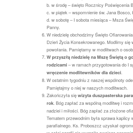
b. w środę – święto Rocznicy Poświęcenia Ba
c. w piątek – wspomnienie św. Jana Bosco, 
d. w sobotę – I sobota miesiąca – Msza Św
Panny.
W niedzielę obchodzimy Święto Ofiarowania
Dzień Życia Konsekrowanego. Modlimy się 
powołania. Pamiętamy w modlitwach o osob
W przyszłą niedzielę na Mszę Świętą o god
rodzicami
– w ramach przygotowania do I s
wręczenie modlitewników dla dzieci
.
W ostatnim tygodniu z naszej wspólnoty od
Pamiętajmy o niej w naszych modlitwach.
Zakończyła się
wizyta duszpasterska para
rok
. Bóg zapłać za wspólną modlitwę i rozm
nadziei i miłości. Bóg zapłać za złożone ofia
Tematem przewodnim była sprawa kaplicy w
parafialnego. Ks. Proboszcz uzyskał ogromn
w całej parafii nie wyraziło swojego popar