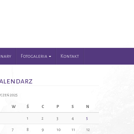
unary
Fotogaleria
Kontakt
alendarz
yczeń 2025
W
Ś
C
P
S
N
1
2
3
4
5
7
8
9
10
11
12