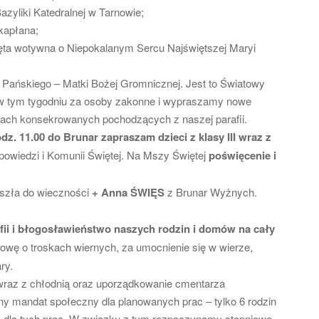
zyliki Katedralnej w Tarnowie;
kapłana;
ięta wotywna o Niepokalanym Sercu Najświętszej Maryi
 Pańskiego – Matki Bożej Gromnicznej. Jest to Światowy
w tym tygodniu za osoby zakonne i wypraszamy nowe
ach konsekrowanych pochodzących z naszej parafii.
z. 11.00 do Brunar zapraszam dzieci z klasy III wraz z
powiedzi i Komunii Świętej. Na Mszy Świętej
poświęcenie i
eszła do wieczności
+ Anna
ŚWIĘS
z Brunar Wyżnych.
fii i błogosławieństwo naszych rodzin i domów na cały
owę o troskach wiernych, za umocnienie się w wierze,
ry.
raz z chłodnią oraz uporządkowanie cmentarza
y mandat społeczny dla planowanych prac – tylko 6 rodzin
cia dla tych prac. W związku z tym rozpoczynamy stopniowe