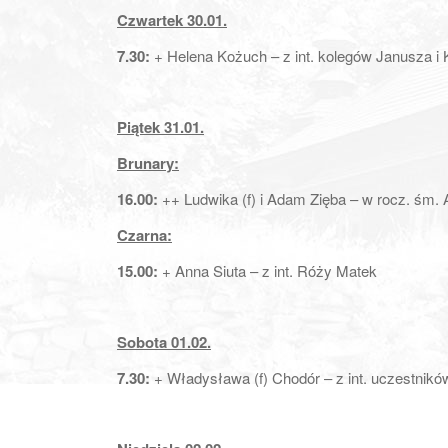
Czwartek 30.01.
7.30:
+ Helena Kożuch – z int. kolegów Janusza i 
Piątek 31.01.
Brunary:
16.00:
++ Ludwika (f) i Adam Zięba – w rocz. śm
Czarna:
15.00:
+ Anna Siuta – z int. Róży Matek
Sobota 01.02.
7.30:
+ Władysława (f) Chodór – z int. uczestnik