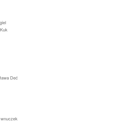
giel
 Kuk
isława Deć
t. wnuczek