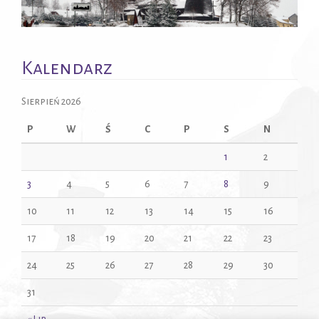
a
t
i
Kalendarz
o
n
Sierpień 2026
P
W
Ś
C
P
S
N
1
2
3
4
5
6
7
8
9
10
11
12
13
14
15
16
17
18
19
20
21
22
23
24
25
26
27
28
29
30
31