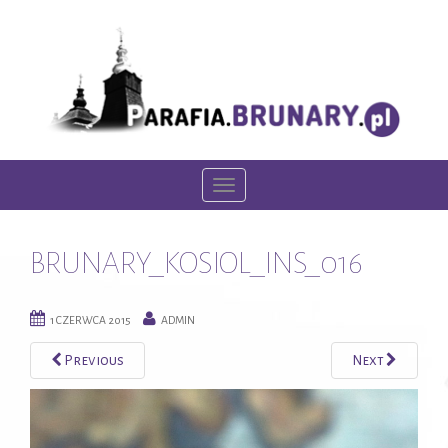
T
o
g
BRUNARY_KOSIOL_INS_016
g
l
e
1 CZERWCA 2015
ADMIN
n
Previous
Next
a
v
i
g