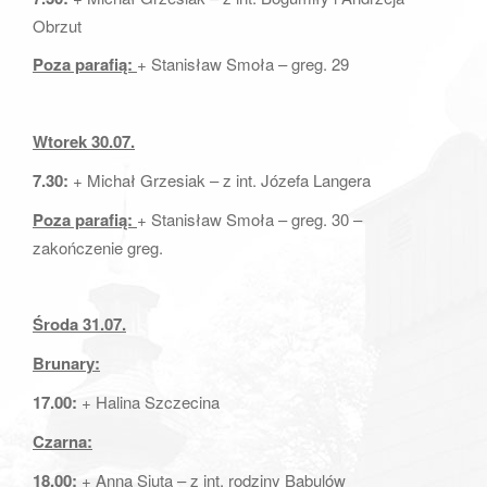
a
Obrzut
t
Poza parafią:
+ Stanisław Smoła – greg. 29
i
o
n
Wtorek 30.07.
7.30:
+ Michał Grzesiak – z int. Józefa Langera
Poza parafią:
+ Stanisław Smoła – greg. 30 –
zakończenie greg.
Środa 31.07.
Brunary:
17.00:
+ Halina Szczecina
Czarna:
18.00:
+ Anna Siuta – z int. rodziny Babulów