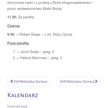
otrzymane łaski i z prośbą o Boże błogosławieństwo –
przez wstawiennictwo Matki Bożej
11.00:
Za parafię
Czarna:
9.30:
+ Robert Święs – z int. Róży Ojców
Poza parafią:
+ Józef Święs – greg. 3
+ Helena Mamrosz – greg. 3
XVII Niedziela Zwykła
XVIII Niedziela Zwykła
Post navigation
Kalendarz
Sierpień 2026