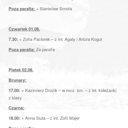
Poza parafią:
+ Stanisław Smoła
Czwartek 01.08.
7.30:
+ Zofia Paciorek – z int. Agaty i Artura Kogut
Poza parafią:
Za parafię
Piątek 02.08.
Brunary:
17.00:
+ Kazimierz Druzik – w rocz. śm. – z int. koleżanki
z klasy
Czarna:
18.00:
+ Anna Siuta – z int. Zofii Majer