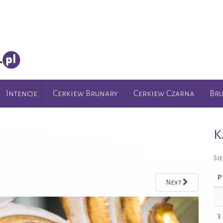
Intencje
Cerkiew Brunary
Cerkiew Czarna
Br
K
Si
P
Next
3