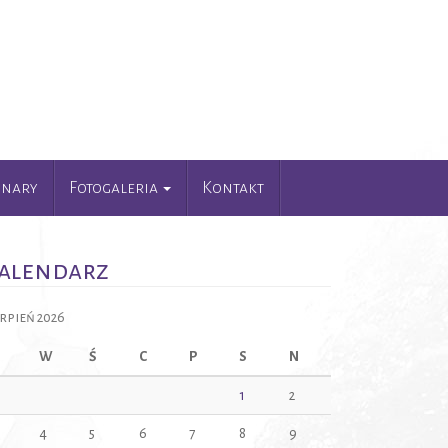
unary
Fotogaleria
Kontakt
alendarz
erpień 2026
W
Ś
C
P
S
N
1
2
4
5
6
7
8
9