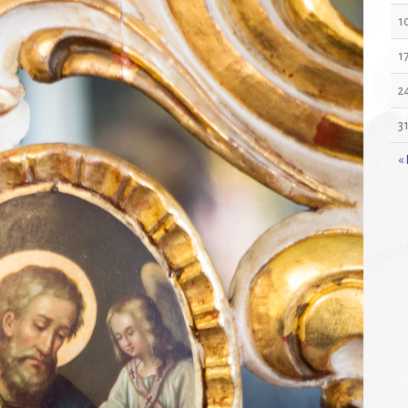
1
1
2
3
« 