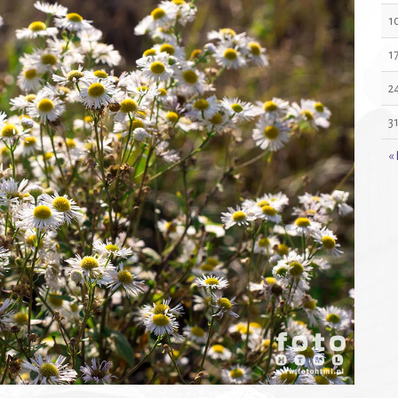
1
1
2
3
« 