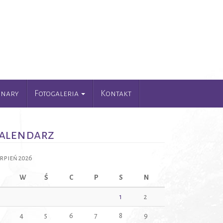
unary
Fotogaleria
Kontakt
alendarz
erpień 2026
W
Ś
C
P
S
N
1
2
4
5
6
7
8
9