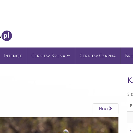
Intencje
Cerkiew Brunary
Cerkiew Czarna
Br
K
Si
P
Next
3