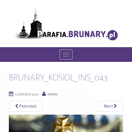
T
o
g
BRUNARY_KOSIOL_INS_043
g
l
e
1 CZERWCA 2015
ADMIN
n
Previous
Next
a
v
i
g