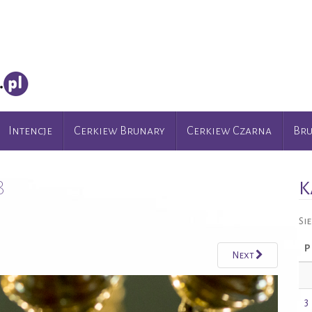
Intencje
Cerkiew Brunary
Cerkiew Czarna
Br
8
K
Si
P
Next
3