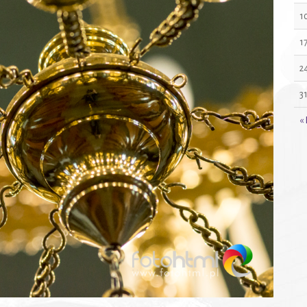
1
1
2
3
« 