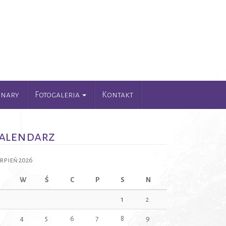
unary
Fotogaleria
Kontakt
alendarz
erpień 2026
W
Ś
C
P
S
N
1
2
4
5
6
7
8
9