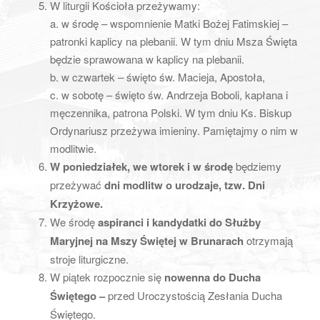
W liturgii Kościoła przeżywamy:
a. w środę – wspomnienie Matki Bożej Fatimskiej –
patronki kaplicy na plebanii. W tym dniu Msza Święta
będzie sprawowana w kaplicy na plebanii.
b. w czwartek – święto św. Macieja, Apostoła,
c. w sobotę – święto św. Andrzeja Boboli, kapłana i
męczennika, patrona Polski. W tym dniu Ks. Biskup
Ordynariusz przeżywa imieniny. Pamiętajmy o nim w
modlitwie.
W poniedziałek, we wtorek i w środę
będziemy
przeżywać
dni modlitw o urodzaje, tzw. Dni
Krzyżowe.
We środę
aspiranci i kandydatki do Służby
Maryjnej na Mszy Świętej w Brunarach
otrzymają
stroje liturgiczne.
W piątek rozpocznie się
nowenna do Ducha
Świętego –
przed Uroczystością Zesłania Ducha
Świętego.