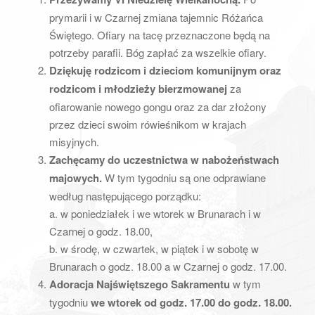
a
prymarii i w Czarnej zmiana tajemnic Różańca
t
Świętego. Ofiary na tacę przeznaczone będą na
i
potrzeby parafii. Bóg zapłać za wszelkie ofiary.
o
Dziękuję rodzicom i dzieciom komunijnym oraz
n
rodzicom i młodzieży bierzmowanej
za
ofiarowanie nowego gongu oraz za dar złożony
przez dzieci swoim rówieśnikom w krajach
misyjnych.
Zachęcamy do uczestnictwa w nabożeństwach
majowych.
W tym tygodniu są one odprawiane
według następującego porządku:
a. w poniedziałek i we wtorek w Brunarach i w
Czarnej o godz. 18.00,
b. w środę, w czwartek, w piątek i w sobotę w
Brunarach o godz. 18.00 a w Czarnej o godz. 17.00.
Adoracja Najświętszego Sakramentu
w tym
tygodniu
we wtorek od godz. 17.00 do godz. 18.00.