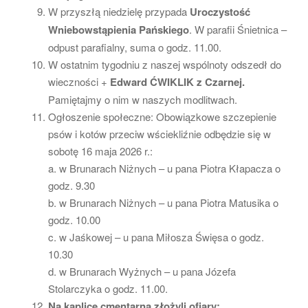
W przyszłą niedzielę przypada
Uroczystość
Wniebowstąpienia Pańskiego
. W parafii Śnietnica –
odpust parafialny, suma o godz. 11.00.
W ostatnim tygodniu z naszej wspólnoty odszedł do
wieczności +
Edward ĆWIKLIK z Czarnej.
Pamiętajmy o nim w naszych modlitwach.
Ogłoszenie społeczne: Obowiązkowe szczepienie
psów i kotów przeciw wściekliźnie odbędzie się w
sobotę 16 maja 2026 r.:
a. w Brunarach Niżnych – u pana Piotra Kłapacza o
godz. 9.30
b. w Brunarach Niżnych – u pana Piotra Matusika o
godz. 10.00
c. w Jaśkowej – u pana Miłosza Święsa o godz.
10.30
d. w Brunarach Wyżnych – u pana Józefa
Stolarczyka o godz. 11.00.
Na kaplicę cmentarną złożyli ofiary: