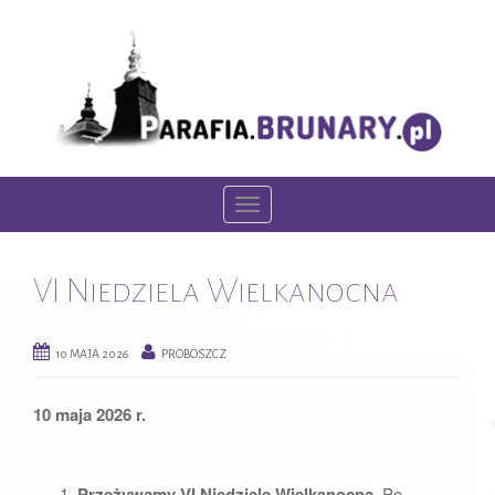
T
o
g
VI Niedziela Wielkanocna
g
l
e
10 MAJA 2026
PROBOSZCZ
n
a
10 maja 2026 r.
v
i
g
Przeżywamy VI Niedzielę Wielkanocną.
Po