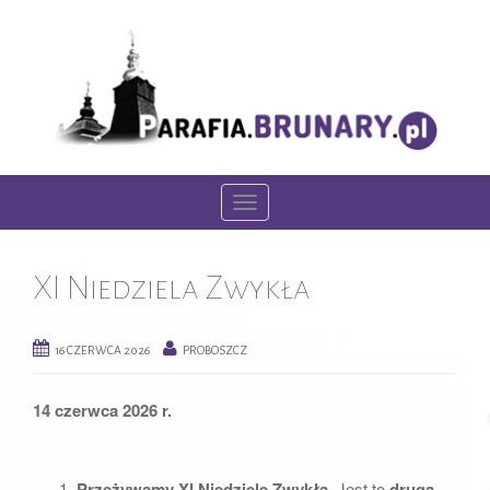
T
o
g
XI Niedziela Zwykła
g
l
e
16 CZERWCA 2026
PROBOSZCZ
n
a
14 czerwca 2026 r.
v
i
g
Przeżywamy XI Niedzielę Zwykłą.
Jest to
druga