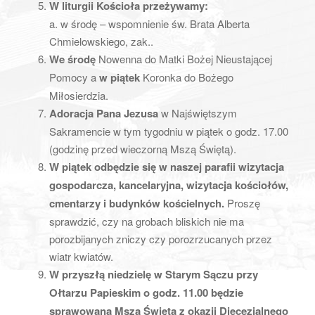
W liturgii Kościoła przeżywamy:
a. w środę – wspomnienie św. Brata Alberta
Chmielowskiego, zak..
We środę
Nowenna do Matki Bożej Nieustającej
Pomocy a
w piątek
Koronka do Bożego
Miłosierdzia.
Adoracja Pana Jezusa
w Najświętszym
Sakramencie w tym tygodniu w piątek o godz. 17.00
(godzinę przed wieczorną Mszą Świętą).
W piątek odbędzie się w naszej parafii wizytacja
gospodarcza, kancelaryjna, wizytacja kościołów,
cmentarzy i budynków kościelnych.
Proszę
sprawdzić, czy na grobach bliskich nie ma
porozbijanych zniczy czy porozrzucanych przez
wiatr kwiatów.
W przyszłą niedzielę w Starym Sączu przy
Ołtarzu Papieskim o godz. 11.00 będzie
sprawowana Msza Święta z okazji Diecezjalnego