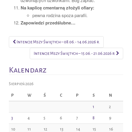
dzwoniących dzwonkami. Bóg zapłać.
Na kaplicę cmentarną złożyli ofiary:
pewna rodzina spoza parafii.
Zapowiedzi przedślubne…
Intencje Mszy Świętych – 08.06.- 14.06.2026 r.
Post navigation
Intencje Mszy Świętych – 15.06.- 21.06.2026 r.
Kalendarz
Sierpień 2026
P
W
Ś
C
P
S
N
1
2
3
4
5
6
7
8
9
10
11
12
13
14
15
16