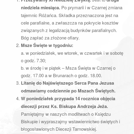
a
niedziela miesiąca.
Po prymarii i w Czarnej zmiana
t
tajemnic Różańca. Składka przeznaczona jest na
i
cele parafialne, a zwłaszcza na pokrycie kosztów
o
związanych z legalizacją budynków parafialnych.
n
Bóg zapłać za złożone ofiary.
Msze Święte w tygodniu:
a. w poniedziałek, we wtorek, w czwartek i w sobotę
o godz. 7.30;
b. w środę i w piątek – Msza Święta w Czarnej o
godz. 17.00 a w Brunarach o godz. 18.00.
Litanię do Najświętszego Serca Pana Jezusa
odmawiamy codziennie po Mszach Świętych.
W poniedziałek przypada 14 rocznica objęcia
diecezji przez Ks. Biskupa Andrzeja Jeża.
Pamiętajmy w naszych modlitwach o Księdzu
Biskupie i wypraszajmy wstawiennictwo świętych i
błogosławionych Diecezji Tarnowskiej.