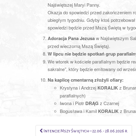
Najświętszej Maryi Panny.
Okazja do spowiedzi przed zakończeniem ro
ubiegłym tygodniu. Gdyby ktoś potrzebował
spowiedzi będzie przed Mszą Świętą w tygod
Adoracja Pana Jezusa
w Najświętszym Sakr
przed wieczorną Mszą Świętą).
W lipcu nie będzie spotkań grup parafialn
We wtorek w kościele parafialnym będzie r
sakralne”, który będzie emitowany od wrześn
Na kaplicę cmentarną złożyli ofiary:
Krystyna i Andrzej
KORALIK
z Brunar
parafialnych)
Iwona i Piotr
DRĄG
z Czarnej
Bogusława i Kamil
KORALIK
z Bruna
Intencje Mszy Świętych – 22.06.- 28.06.2026 r.
Post navigation