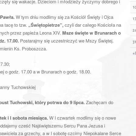
zęły się wakacje. Dzieciom i młodzieży życzymy dobrego i
1
 Pawła.
W tym dniu modlimy się za Kościół Święty i Ojca
1
a tacę to tzw.
„Świętopietrze”,
czyli dar całego Kościoła na
2
anych przez papieża Leona XIV.
Msze święte w Brunarach o
dz. 17.00.
Postarajmy się uczestniczyć we Mszy Świętej.
3
 imienin Ks. Proboszcza.
« 
7.30;
ej o godz. 17.00 a w Brunarach o godz. 18.00.
Panny Tuchowskiej
st Tuchowski, który potrwa do 9 lipca.
Zachęcam do
tek i I sobota miesiąca.
W I czwartek modlimy się o nowe
k oddajemy cześć Najświętszemu Sercu Pana Jezusa i
wiciela za grzechy, a w I sobotę czcimy Niepokalane Serce