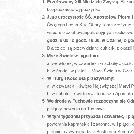
Przeżywamy XIII Niedzielę Zwykłą.
Rozpoc
bezpiecznego wypoczynku.
Jutro
uroczystość ŚŚ. Apostołów Piotra i
Świętego Leona XIV. Ofiary, które złożymy n
wsparcie dzieł ewangelizacyjnych realizow
godz. 8.00 i o godz. 18.00, w Czarnej o go
Dla dzieci są przewidziane cukierki z okazji
Msze Święte w tygodniu:
a. we wtorek, w czwartek i w sobotę o godz. 
b. w środę i w piątek – Msza Święta w Czarn
W liturgii Kościoła przeżywamy:
a. w czwartek – święto Najświętszej Maryi 
b. w sobotę – święto św. Tomasza Apostoła.
We środę w Tuchowie rozpoczyna się Odpu
pielgrzymowania do Tuchowa.
W tym tygodniu przypada I czwartek, I pią
powołania kapłańskie i zakonne, w I piąte
pragniemy wynagradzać Boskiemu Sercu Zba