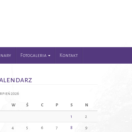
unary
Fotogaleria
Kontakt
alendarz
erpień 2026
W
Ś
C
P
S
N
1
2
4
5
6
7
8
9