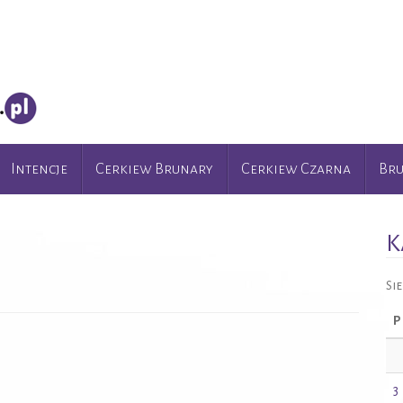
Intencje
Cerkiew Brunary
Cerkiew Czarna
Br
K
Si
P
3