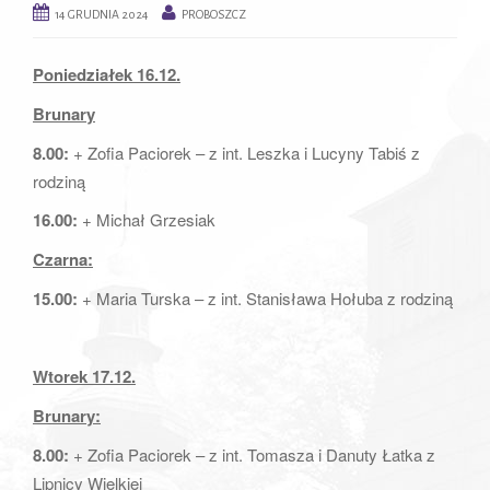
14 GRUDNIA 2024
PROBOSZCZ
a
t
Poniedziałek 16.12.
i
o
Brunary
n
8.00:
+ Zofia Paciorek – z int. Leszka i Lucyny Tabiś z
rodziną
16.00:
+ Michał Grzesiak
Czarna:
15.00:
+ Maria Turska – z int. Stanisława Hołuba z rodziną
Wtorek 17.12.
Brunary:
8.00:
+ Zofia Paciorek – z int. Tomasza i Danuty Łatka z
Lipnicy Wielkiej