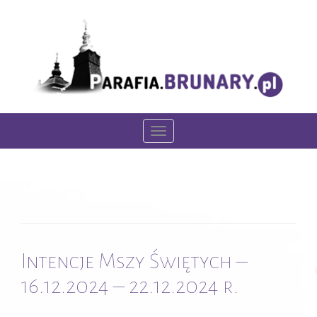
T
o
g
Day:
14 grudnia 2024
g
l
e
n
Intencje Mszy Świętych –
a
v
16.12.2024 – 22.12.2024 r.
i
g