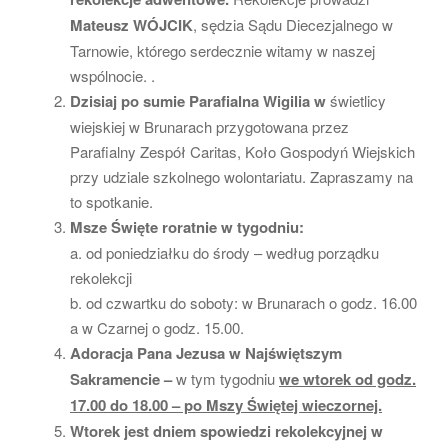
Mateusz WÓJCIK
, sędzia Sądu Diecezjalnego w
Tarnowie, którego serdecznie witamy w naszej
wspólnocie. .
Dzisiaj po sumie Parafialna Wigilia w
świetlicy
wiejskiej w Brunarach przygotowana przez
Parafialny Zespół Caritas, Koło Gospodyń Wiejskich
przy udziale szkolnego wolontariatu. Zapraszamy na
to spotkanie.
Msze Święte roratnie w tygodniu:
a. od poniedziałku do środy – według porządku
rekolekcji
b. od czwartku do soboty: w Brunarach o godz. 16.00
a w Czarnej o godz. 15.00.
Adoracja Pana Jezusa w Najświętszym
Sakramencie –
w tym tygodniu
we wtorek od godz.
17.00 do 18.00 – po Mszy Świętej wieczornej.
Wtorek jest dniem spowiedzi rekolekcyjnej w