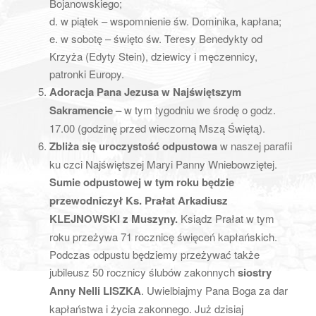
Bojanowskiego;
d. w piątek – wspomnienie św. Dominika, kapłana;
e. w sobotę – święto św. Teresy Benedykty od
Krzyża (Edyty Stein), dziewicy i męczennicy,
patronki Europy.
Adoracja Pana Jezusa w Najświętszym
Sakramencie –
w tym tygodniu we środę o godz.
17.00 (godzinę przed wieczorną Mszą Świętą).
Zbliża się uroczystość odpustowa
w naszej parafii
ku czci Najświętszej Maryi Panny Wniebowziętej.
Sumie odpustowej w tym roku będzie
przewodniczył Ks. Prałat Arkadiusz
KLEJNOWSKI z Muszyny.
Ksiądz Prałat w tym
roku przeżywa 71 rocznicę święceń kapłańskich.
Podczas odpustu będziemy przeżywać także
jubileusz 50 rocznicy ślubów zakonnych
siostry
Anny Nelli LISZKA
. Uwielbiajmy Pana Boga za dar
kapłaństwa i życia zakonnego. Już dzisiaj