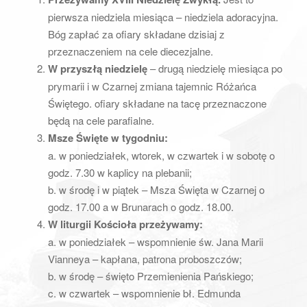
a
pierwsza niedziela miesiąca – niedziela adoracyjna.
t
Bóg zapłać za ofiary składane dzisiaj z
i
przeznaczeniem na cele diecezjalne.
o
W przyszłą niedzielę
– drugą niedzielę miesiąca po
n
prymarii i w Czarnej zmiana tajemnic Różańca
Świętego. ofiary składane na tacę przeznaczone
będą na cele parafialne.
Msze Święte w tygodniu:
a. w poniedziałek, wtorek, w czwartek i w sobotę o
godz. 7.30 w kaplicy na plebanii;
b. w środę i w piątek – Msza Święta w Czarnej o
godz. 17.00 a w Brunarach o godz. 18.00.
W liturgii Kościoła przeżywamy:
a. w poniedziałek – wspomnienie św. Jana Marii
Vianneya – kapłana, patrona proboszczów;
b. w środę – święto Przemienienia Pańskiego;
c. w czwartek – wspomnienie bł. Edmunda