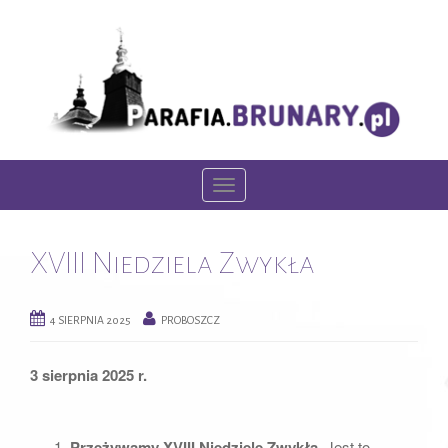
T
o
g
XVIII Niedziela Zwykła
g
l
e
4 SIERPNIA 2025
PROBOSZCZ
n
a
3 sierpnia 2025 r.
v
i
g
Przeżywamy XVIII Niedzielę Zwykłą.
Jest to